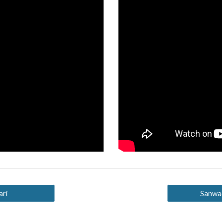
ari
Sanwad