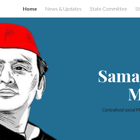
Home
News & Updates
State Committee
St
ip to main content
Skip to navigat
Sama
M
Centralised social Me