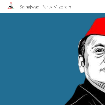
Samajwadi Party Mizoram
Sk