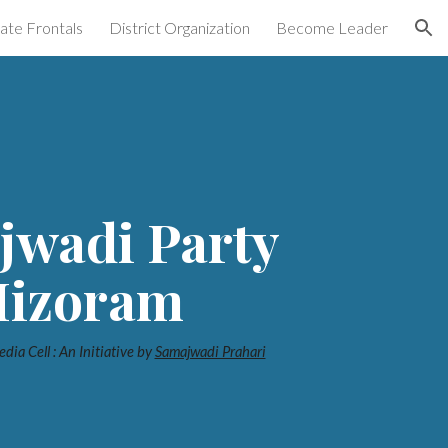
ate Frontals
District Organization
Become Leader
ion
jwadi Party
izoram
dia Cell : An Initiative by
Samajwadi Prahari